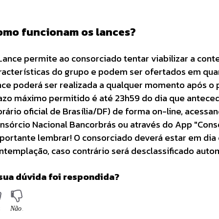
omo funcionam os lances?
Lance permite ao consorciado tentar viabilizar a co
racterísticas do grupo e podem ser ofertados em qua
nce poderá ser realizada a qualquer momento após o
azo máximo permitido é até 23h59 do dia que anteced
orário oficial de Brasília/DF) de forma on-line, acessa
nsórcio Nacional Bancorbrás ou através do App "Consó
portante lembrar! O consorciado deverá estar em dia 
ntemplação, caso contrário será desclassificado aut
sua dúvida foi respondida?