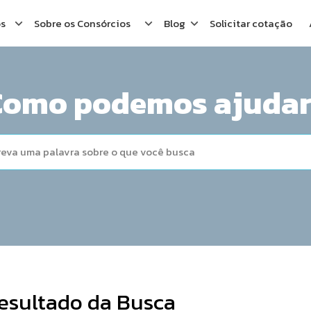
os
Sobre os Consórcios
Blog
Solicitar cotação
Como podemos ajudar
esultado da Busca