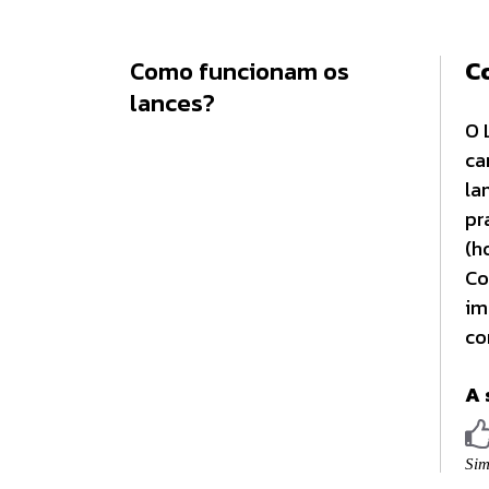
Como funcionam os
C
lances?
O 
ca
la
pr
(h
Co
im
co
A 