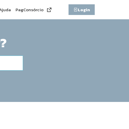
Ajuda
PagConsórcio
Login
?