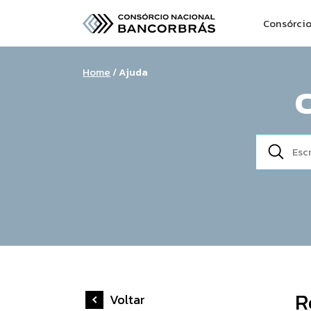
Consórci
Home
/
Ajuda
R
Voltar