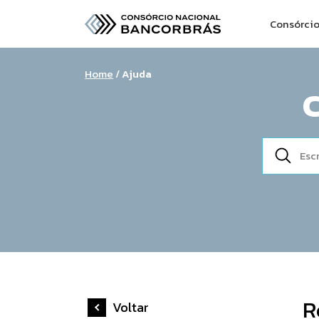
Consórci
Home
/
Ajuda
R
Voltar