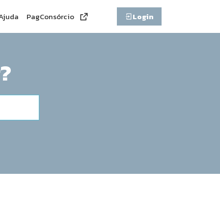
Ajuda
PagConsórcio
Login
?