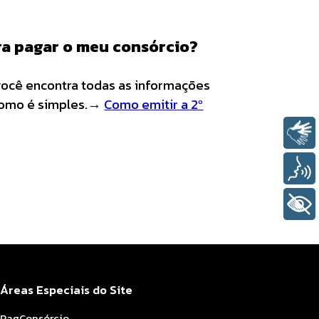
ara pagar o meu consórcio?
á você encontra todas as informações
como é simples.
→
Como emitir a 2º
Libras
Voz
+ Acessibilidade
Áreas Especiais do Site
PagConsórcio