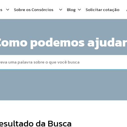
os
Sobre os Consórcios
Blog
Solicitar cotação
Como podemos ajudar
esultado da Busca